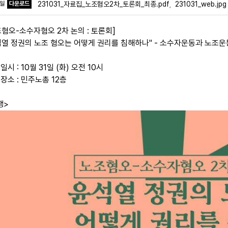
파일
다운로드
231031_자료집_노조혐오2차_토론회_최종.pdf
231031_web.jpg
,
조혐오-소수자혐오 2차 논의 : 토론회]
석열 정권의 노조 혐오는 어떻게 권리를 침해하나" - 소수자운동과 노조
?일시 : 10월 31일 (화) 오전 10시
?장소 : 민주노총 12층
행>