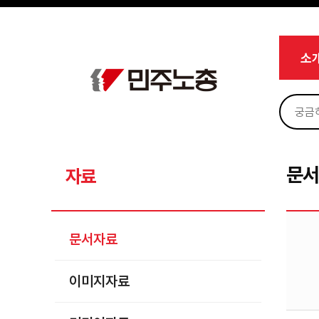
메뉴 건너뛰기
로그인
회원가입
Sketchbook5, 스케치북5
마이페이지
소개
소
<
소식
노동상담
Sketchbook5, 스케치북5
자료
문서자료
문
자료
이미지자료
미디어자료
문서자료
카드뉴스
이미지자료
부설기관
업무