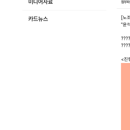
미디어자료
첨부
[노
카드뉴스
"윤
???
???
<진