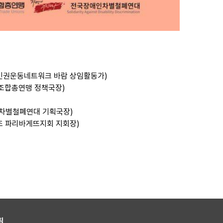
 (인권운동네트워크 바람 상임활동가)
노동조합총연맹 정책국장)
인차별철폐연대 기획국장)
노조 파리바게뜨지회 지회장)
침