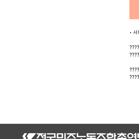
• 
??
??
??
??