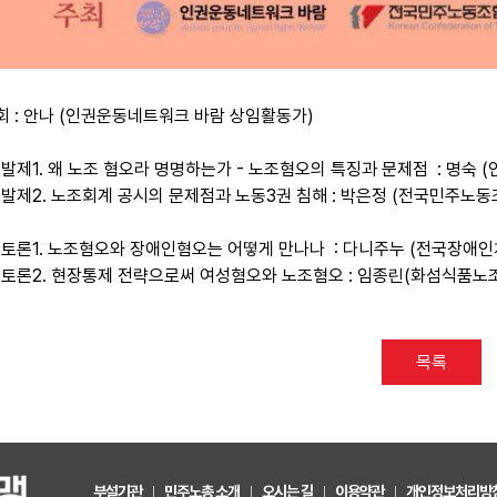
사회 : 안나 (인권운동네트워크 바람 상임활동가)
??발제1. 왜 노조 혐오라 명명하는가 - 노조혐오의 특징과 문제점 : 명숙
??발제2. 노조회계 공시의 문제점과 노동3권 침해 : 박은정 (전국민주
??토론1. 노조혐오와 장애인혐오는 어떻게 만나나 : 다니주누 (전국장애
??토론2. 현장통제 전략으로써 여성혐오와 노조혐오 : 임종린(화섬식품
목록
부설기관
민주노총 소개
오시는 길
이용약관
개인정보처리방