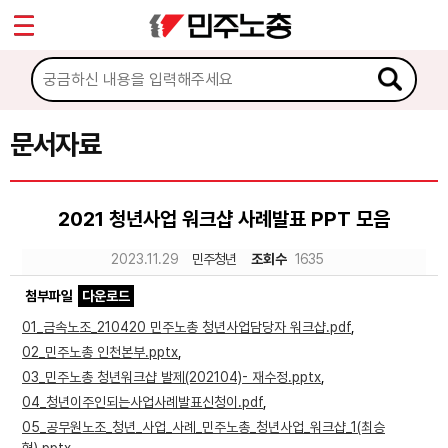
*
Sketchbook5, 스케치북5
마이페이지
소개
<
소식
문서자료
Sketchbook5, 스케치북5
노동상담
2021 청년사업 워크샵 사례발표 PPT 모음
자료
2023.11.29
민주청년
조회수
1635
첨부파일
다운로드
문서자료
01_금속노조_210420 민주노총 청년사업담당자 워크샵.pdf
,
이미지자료
02_민주노총 인천본부.pptx
,
03_민주노총 청년워크샵 발제(202104)- 재수정.pptx
,
미디어자료
04_청년이주인되는사업사례발표신청이.pdf
,
카드뉴스
05_공무원노조_청년_사업_사례_민주노총_청년사업_워크샵_1(최승