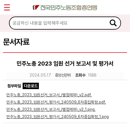
*
Sketchbook5, 스케치북5
마이페이지
소개
<
소식
문서자료
Sketchbook5, 스케치북5
노동상담
민주노총 2023 임원 선거 보고서 및 평가서
자료
2024.05.17
중앙선관위
조회수
1588
첨부파일
다운로드
문서자료
민주노총_2023_임원선거_보고서_(별첨제외)_v2.pdf
,
이미지자료
민주노총_2023_임원선거_평가서_240509_6차중집확정.pdf
,
민주노총_2023_임원선거_보고서_(별첨제외)_v2_1.png
,
미디어자료
민주노총_2023_임원선거_평가서_240509_6차중집확정_1.png
카드뉴스