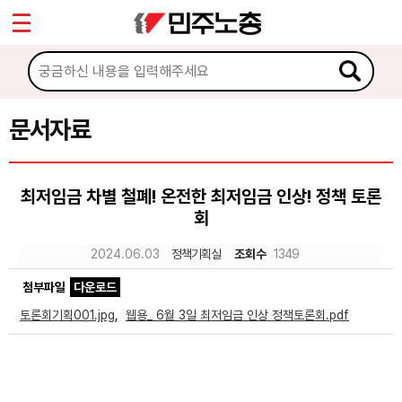
*
Sketchbook5, 스케치북5
마이페이지
소개
<
소식
문서자료
Sketchbook5, 스케치북5
노동상담
최저임금 차별 철폐! 온전한 최저임금 인상! 정책 토론
회
자료
2024.06.03
정책기획실
조회수
1349
문서자료
첨부파일
다운로드
이미지자료
토론회기획001.jpg
,
웹용_ 6월 3일 최저임금 인상 정책토론회.pdf
미디어자료
카드뉴스