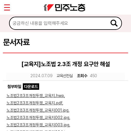
*
Sketchbook5, 스케치북5
마이페이지
소개
<
소식
문서자료
Sketchbook5, 스케치북5
노동상담
[교육지]노조법 2.3조 개정 요구안 해설
자료
2024.07.09
교육선전실
조회수
450
첨부파일
다운로드
문서자료
노조법2조3조개정투쟁_교육지.hwp
,
이미지자료
노조법2조3조개정투쟁_교육지.pdf
,
노조법2조3조개정투쟁_교육지001.jpg
,
미디어자료
노조법2조3조개정투쟁_교육지002.jpg
,
카드뉴스
노조법2조3조개정투쟁_교육지003.jpg
,