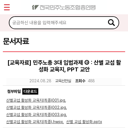
*
Sketchbook5, 스케치북5
마이페이지
소개
<
소식
문서자료
Sketchbook5, 스케치북5
노동상담
[교육자료] 민주노총 3대 입법과제 ③ : 산별 교섭 활
성화 교육지, PPT 교안
자료
2024.08.28
교육선전실
조회수
488
문서자료
첨부파일
다운로드
이미지자료
산별교섭 활성화 교육지(최종)001.jpg
,
산별교섭 활성화 교육지(최종)002.jpg
,
미디어자료
산별교섭 활성화 교육지(최종)003.jpg
,
카드뉴스
산별교섭 활성화 교육지(최종).hwpx
,
산별 교섭 활성화.pptx