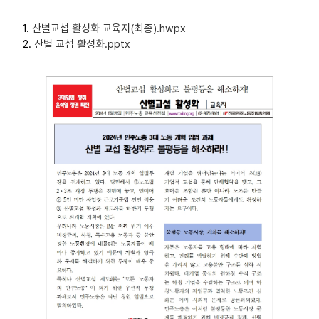
부설기관
1.
산별교섭 활성화 교육지(최종).hwpx
2.
산별 교섭 활성화.pptx
업무