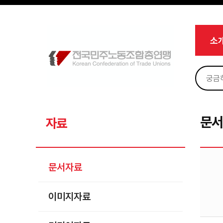
메뉴 건너뛰기
로그인
회원가입
Sketchbook5, 스케치북5
마이페이지
소개
소
<
소식
노동상담
Sketchbook5, 스케치북5
자료
문서자료
문
자료
이미지자료
미디어자료
문서자료
카드뉴스
이미지자료
부설기관
업무