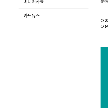
미디어자료
첨부
카드뉴스
○ 
○ 문