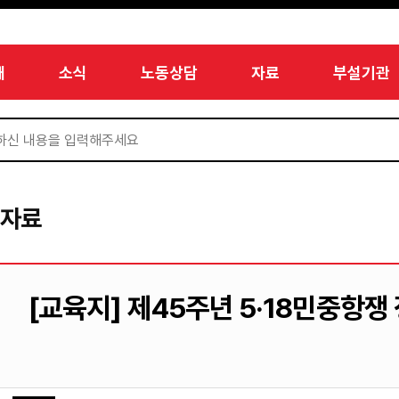
개
소식
노동상담
자료
부설기관
서자료
[교육지] 제45주년 5·18민중항