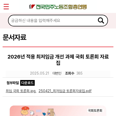
*
Sketchbook5, 스케치북5
마이페이지
소개
<
소식
문서자료
Sketchbook5, 스케치북5
노동상담
2026년 적용 최저임금 개선 과제 국회 토론회 자료
집
자료
2025.05.21
대변인
조회수
385
문서자료
첨부파일
다운로드
이미지자료
최임 국회 토론회.jpg
,
250421_최저임금 토론회자료집.pdf
미디어자료
카드뉴스