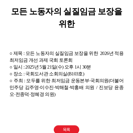
모든 노동자의 실질임금 보장을
위한
○
제목
:
모든 노동자의 실질임금 보장을 위한
2026
년 적용
최저임금 개선 과제 국회 토론회
○
일시
: 2025
년
5
월
21
일
(
수
)
오후
1
시
30
분
○
장소
:
국회도서관 소회의실
(
B103
호
)
○
주최
:
모두를 위한 최저임금 운동본부
·
국회의원
(
더불어
민주당 김주영
·
이수진
·
박해철
·
박홍배 의원
/
진보당 윤종
오
·
전종덕
·
정혜경 의원
)
목록