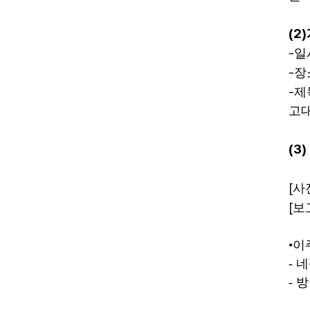
(2)
-
일
-
장
-
제
고
(3)
[
사
[
보
•
이
-
네
- 