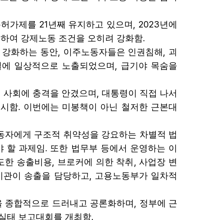
21
, 2023
용허가제를
년째 유지하고 있으며
년에
.
하여 강제노동 조건을 오히려 강화함
,
,
 강화하는 동안
이주노동자들은 인권침해
괴
,
별에 일상적으로 노출되었으며
급기야 목숨을
,
전 사회에 충격을 안겼으며
대통령이 직접 나서
.
지시함
이번에는 미봉책이 아닌 철저한 근본대
동자에게 구조적 취약성을 강요하는 차별적 법
.
 할 과제임
또한 법무부 등에서 운영하는 이
,
,
도한 송출비용
브로커에 의한 착취
사업장 변
,
기관이 송출을 담당하고
고용노동부가 일차적
,
 종합적으로 드러내고 공론화하며
정부에 근
.
실태 보고대회를 개최함