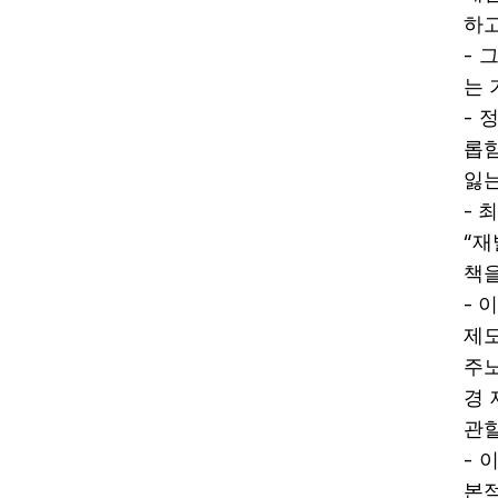
하고
-
그
는 
-
롭
잃
-
최
“
재
책을
-
이
제도
주
경 
관할
-
이
본