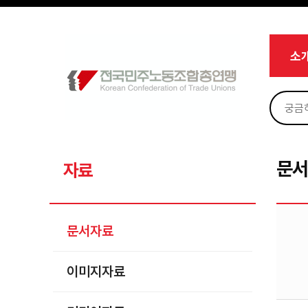
메뉴 건너뛰기
로그인
회원가입
Sketchbook5, 스케치북5
마이페이지
소개
소
<
소식
노동상담
Sketchbook5, 스케치북5
자료
문서자료
문
자료
이미지자료
미디어자료
문서자료
카드뉴스
이미지자료
부설기관
업무