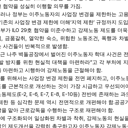
.
 협약을 성실히 이행할 의무를 가짐
러나 정부는 이주노동자의 사업장 변경을 제한하는 고
‘
’
기존의 사업장 변경 제한에 더해
지역 제한
규정까지 도입
ILO 29
정부가
호 협약을 미준수하고 강제노동 제도를 더욱
,
,
,
,
힘
금품갈취
열악한 숙소
위험한 노동조건
폭행과 차
.
는 사건들이 반복적으로 발생함
근 나주 벽돌공장에서 벌어진 이주노동자 학대 사건은 
”
발 방지를 위한 현실적 대책을 마련하라
고 각 부처에 
.
 마련하고 시행하여 강제노동을 근절해야 함
,
를 위해서는 사업장 변경 제한을 전면 폐지하고
이주노
를 근본적으로 개선하는 것이 가장 시급하고 우선되어야
(E-2, E-6, E-7, E-8, E-10
)
노동제도
등
전반에 존재하는 과
.
제한 등 심각한 문제 역시 전면적으로 개편해야 함
공공
.
을 맡아 근로감독을 수행하는 구조로 재편해야 함
,
에 구조화되어 일상화된 차별과 착취
강제노동의 현실을
적인 제도개선을 강력히 촉구하고자 이주노동자 강제노동