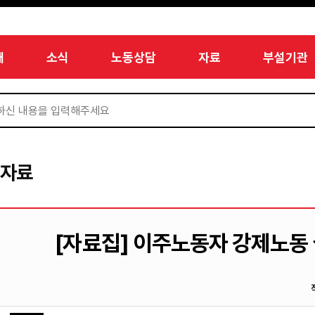
개
소식
노동상담
자료
부설기관
서자료
[자료집] 이주노동자 강제노동