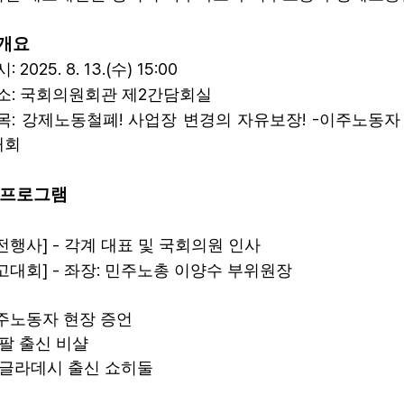
개요
: 2025. 8. 13.(
) 15:00
시
수
:
2
소
국회의원회관 제
간담회실
:
!
! -
목
강제노동철폐
사업장 변경의 자유보장
이주노동자
대회
프로그램
] -
전행사
각계 대표 및 국회의원 인사
] -
:
고대회
좌장
민주노총 이양수 부위원장
주노동자 현장 증언
팔 출신 비샬
방글라데시 출신 쇼히둘