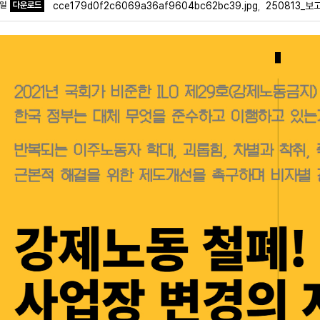
파일
다운로드
cce179d0f2c6069a36af9604bc62bc39.jpg
250813_
,