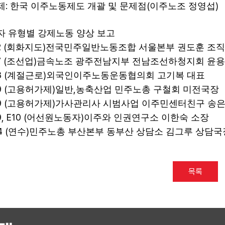
:
(
)
제
한국 이주노동제도 개괄 및 문제점
이주노조 정영섭
자 유형별 강제노동 양상 보고
 (
)
회화지도
전국민주일반노동조합 서울본부 권도훈 조
 (
)
조선업
금속노조 광주전남지부 전남조선하청지회 윤용
 (
)
계절근로
외국인이주노동운동협의회 고기복 대표
 (
)
,
고용허가제
일반
농축산업 민주노총 구철회 미전국장
 (
)
고용허가제
가사관리사 시범사업 이주민센터친구 송은
, E10 (
)
어선원노동자
이주와 인권연구소 이한숙 소장
4 (
)
연수
민주노총 부산본부 동부산 상담소 김그루 상담국
목록