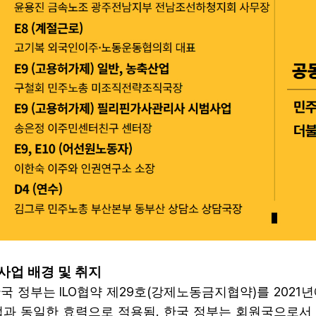
사업 배경 및 취지
ILO
29
(
)
2021
국 정부는
협약 제
호
강제노동금지협약
를
년
.
법과 동일한 효력으로 적용됨
한국 정부는 회원국으로서 