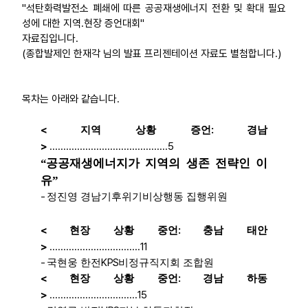
"석탄화력발전소 폐쇄에 따른 공공재생에너지 전환 및 확대 필요
부설기관
성에 대한 지역.현장 증언대회"
자료집입니다.
(종합발제인 한재각 님의 발표 프리젠테이션 자료도 별첨합니다.)
업무
목차는 아래와 같습니다.
<
:
지역 상황 증언
경남
>
...........................................
5
“
공공재생에너지가 지역의 생존 전략인 이
유
”
-
정진영 경남기후위기비상행동 집행위원
<
:
현장 상황 중언
충남 태안
>
.................................
11
-
KPS
국현웅 한전
비정규직지회 조합원
<
:
현장 상황 중언
경남 하동
>
................................
15