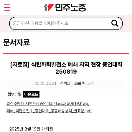
*
Sketchbook5, 스케치북5
마이페이지
소개
<
소식
문서자료
Sketchbook5, 스케치북5
노동상담
[자료집] 석탄화력발전소 폐쇄 지역.현장 증언대회
250819
자료
2025.08.21
정책실
조회수
374
문서자료
첨부파일
다운로드
이미지자료
발전소폐쇄 지역혁장증언대회자료집250819.hwp
,
폐쇄_석탄발전소_증언대회_공공해상풍력_발표문.pdf
미디어자료
카드뉴스
2025년 8월 19일 개최된