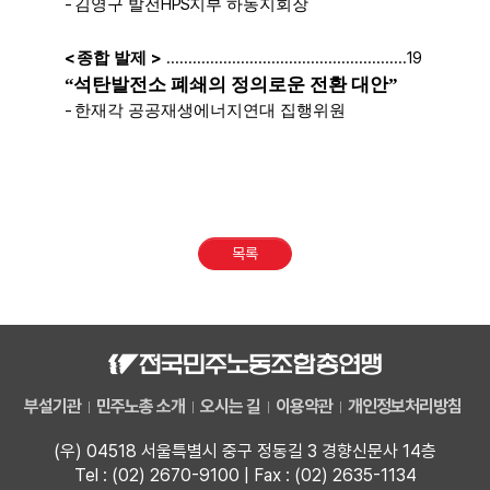
-
HPS
김영구 발전
지부 하동지회장
<
>
.......................................................
19
종합 발제
“
석탄발전소 폐쇄의 정의로운 전환 대안
”
-
한재각 공공재생에너지연대 집행위원
목록
부설기관
민주노총 소개
오시는 길
이용약관
개인정보처리방침
(우) 04518 서울특별시 중구 정동길 3 경향신문사 14층
Tel : (02) 2670-9100 | Fax : (02) 2635-1134