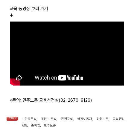
교육 동영상 보러 가기
↓
※문의: 민주노총 교육선전실(02. 2670. 9126)
TAG •
노란봉투법
,
개정 노조법
,
원청교섭
,
하청노동자
,
하청노조
,
교섭권리
,
7.15
,
총파업
,
민주노총