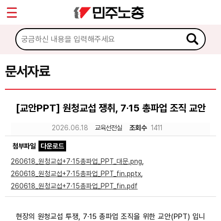
*
Sketchbook5, 스케치북5
마이페이지
소개
<
소식
문서자료
Sketchbook5, 스케치북5
노동상담
[교안PPT] 원청교섭 쟁취, 7·15 총파업 조직 교안
자료
2026.06.18
교육선전실
조회수
1411
첨부파일
다운로드
문서자료
260618_원청교섭+7·15총파업_PPT_대문.png
,
이미지자료
260618_원청교섭+7·15총파업_PPT_fin.pptx
,
260618_원청교섭+7·15총파업_PPT_fin.pdf
미디어자료
카드뉴스
현장의 원청교섭 투쟁, 7·15 총파업 조직을 위한 교안(PPT) 입니