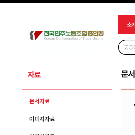
메뉴 건너뛰기
로그인
회원가입
Sketchbook5, 스케치북5
마이페이지
소개
소
<
소식
노동상담
Sketchbook5, 스케치북5
자료
문서자료
문
자료
이미지자료
미디어자료
문서자료
카드뉴스
이미지자료
부설기관
업무