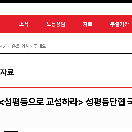
개
소식
노동상담
자료
부설기관
서자료
<성평등으로 교섭하라> 성평등단협 국