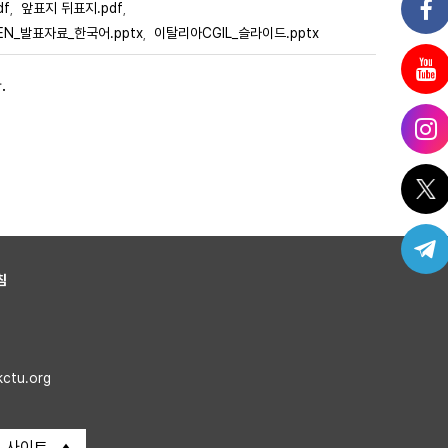
f
앞표지 뒤표지.pdf
,
,
EN_발표자료_한국어.pptx
이탈리아CGIL_슬라이드.pptx
,
.
침
kctu.org
 사이트