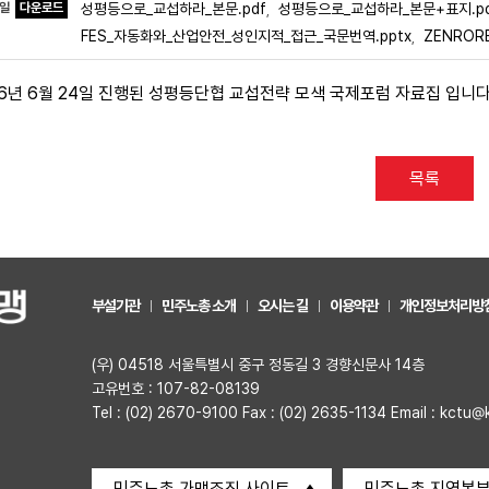
파일
다운로드
성평등으로_교섭하라_본문.pdf
성평등으로_교섭하라_본문+표지.pd
,
FES_자동화와_산업안전_성인지적_접근_국문번역.pptx
ZENROR
,
26년 6월 24일 진행된 성평등단협 교섭전략 모색 국제포럼 자료집 입니다
목록
부설기관
민주노총 소개
오시는 길
이용약관
개인정보처리방
(우) 04518 서울특별시 중구 정동길 3 경향신문사 14층
고유번호 : 107-82-08139
Tel : (02) 2670-9100 Fax : (02) 2635-1134 Email : kctu@
민주노총 가맹조직 사이트
민주노총 지역본부