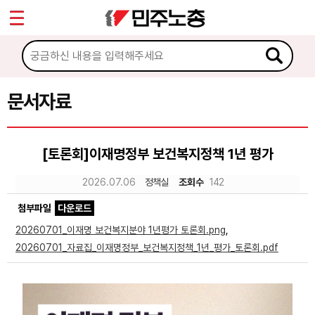
*
Sketchbook5, 스케치북5
마이페이지
소개
<
소식
문서자료
Sketchbook5, 스케치북5
노동상담
[토론회]이재명정부 보건복지정책 1년 평가
자료
2026.07.06
정책실
조회수
142
첨부파일
다운로드
문서자료
20260701_이재명 보건복지분야 1년평가 토론회.png
,
이미지자료
20260701_자료집_이재명정부_보건복지정책_1년_평가_토론회.pdf
미디어자료
카드뉴스