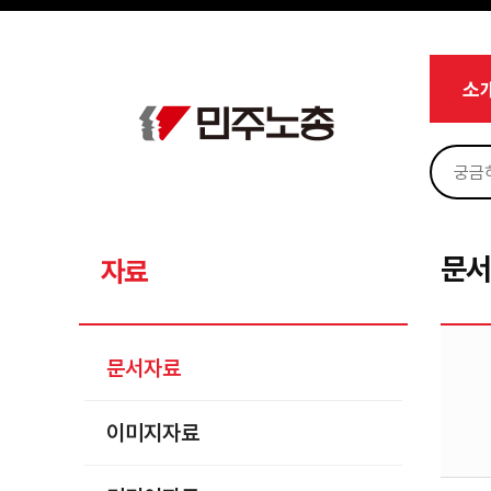
메뉴 건너뛰기
로그인
회원가입
Sketchbook5, 스케치북5
마이페이지
소개
소
<
소식
노동상담
Sketchbook5, 스케치북5
자료
문서자료
문
자료
이미지자료
미디어자료
문서자료
카드뉴스
이미지자료
부설기관
업무