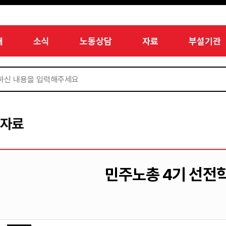
개
소식
노동상담
자료
부설기관
서자료
민주노총 4기 선전