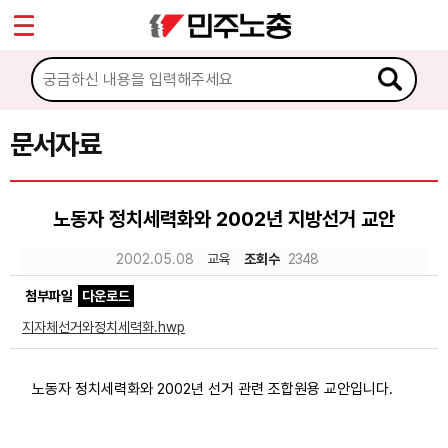
*
Sketchbook5, 스케치북5
마이페이지
소개
<
소식
문서자료
Sketchbook5, 스케치북5
노동상담
노동자 정치세력화와 2002년 지방선거 교안
자료
2002.05.08
교육
조회수
2348
첨부파일
다운로드
문서자료
지자체선거와정치세력화.hwp
이미지자료
미디어자료
노동자 정치세력화와 2002년 선거 관련 조합원용 교안입니다.
카드뉴스