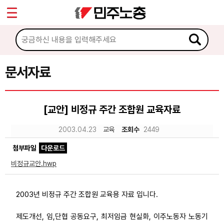
*
Sketchbook5, 스케치북5
마이페이지
소개
<
소식
문서자료
Sketchbook5, 스케치북5
노동상담
[교안] 비정규 주간 조합원 교육자료
자료
2003.04.23
교육
조회수
2449
첨부파일
다운로드
문서자료
비정규교안.hwp
이미지자료
미디어자료
2003년 비정규 주간 조합원 교육용 자료 입니다.
카드뉴스
제도개선, 임,단협 공동요구, 최저임금 현실화, 이주노동자 노동기