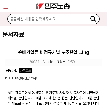
*
Sketchbook5, 스케치북5
마이페이지
소개
<
소식
문서자료
Sketchbook5, 스케치북5
노동상담
손배가압류 비정규차별 노조탄압 ...ing
자료
2003.11.18
선전
조회수
2250
첨부파일
다운로드
문서자료
kj031118장투전단.hwp
이미지자료
미디어자료
서울 광화문에서 농성중인 장기투쟁 사업자 노동자들이 시민에게
배포할 전단입니다. 8절 크기에 한 번 접는 전단입니다. 8절 전단
카드뉴스
을 세로로 세워서 그대로 접어서 접었을 때 16절 가로 모양이 나와