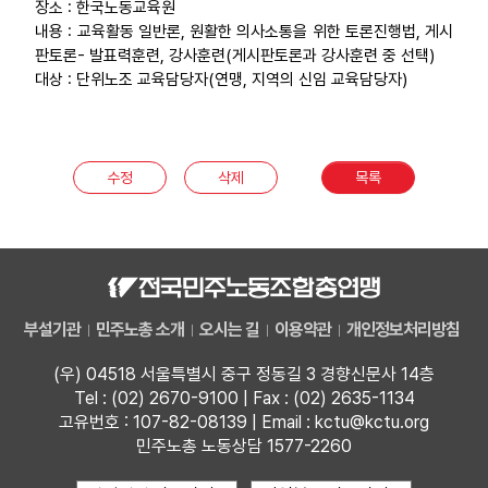
장소 : 한국노동교육원
부설기관
내용 : 교육활동 일반론, 원활한 의사소통을 위한 토론진행법, 게시
판토론- 발표력훈련, 강사훈련(게시판토론과 강사훈련 중 선택)
대상 : 단위노조 교육담당자(연맹, 지역의 신임 교육담당자)
업무
수정
삭제
목록
부설기관
민주노총 소개
오시는 길
이용약관
개인정보처리방침
(우) 04518 서울특별시 중구 정동길 3 경향신문사 14층
Tel : (02) 2670-9100 | Fax : (02) 2635-1134
고유번호 : 107-82-08139 | Email : kctu@kctu.org
민주노총 노동상담 1577-2260