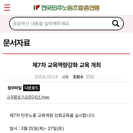
*
Sketchbook5, 스케치북5
마이페이지
소개
<
소식
문서자료
Sketchbook5, 스케치북5
노동상담
제7차 교육역량강화 교육 개최
자료
2004.03.04
교육
조회수
2333
첨부파일
다운로드
문서자료
교육활동가공문04년.hwp
이미지자료
미디어자료
제7차 민주노총 교육역량 강화교육을 실시합니다.
카드뉴스
일시 : 3월 25일(목)- 27일(토)