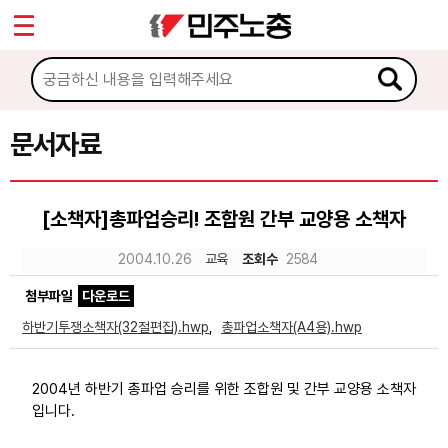
*
Sketchbook5, 스케치북5
마이페이지
소개
<
소식
문서자료
Sketchbook5, 스케치북5
노동상담
[소책자]총파업승리! 조합원 간부 교양용 소책자
자료
2004.10.26
교육
조회수
2584
첨부파일
다운로드
문서자료
하반기투쟁소책자(32절편집).hwp
,
총파업소책자(A4용).hwp
이미지자료
미디어자료
2004년 하반기 총파업 승리를 위한 조합원 및 간부 교양용 소책자
입니다.
카드뉴스