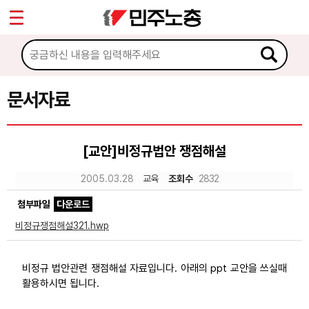
*
Sketchbook5, 스케치북5
마이페이지
소개
<
소식
문서자료
Sketchbook5, 스케치북5
노동상담
[교안]비정규법안 쟁점해설
자료
2005.03.28
교육
조회수
2832
첨부파일
다운로드
문서자료
비정규쟁점해설321.hwp
이미지자료
미디어자료
비정규 법안관련 쟁점해설 자료입니다. 아래의 ppt 교안을 쓰실때
활용하시면 됩니다.
카드뉴스