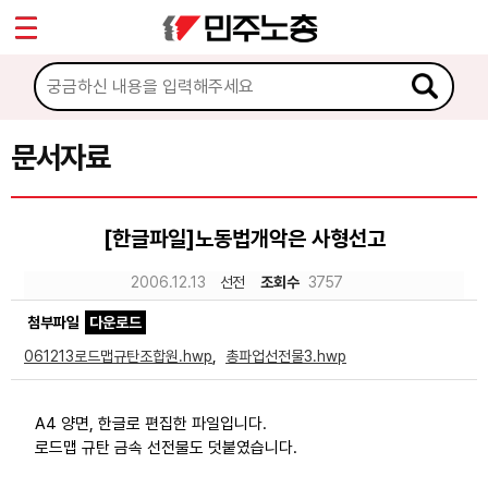
*
Sketchbook5, 스케치북5
마이페이지
소개
<
소식
문서자료
Sketchbook5, 스케치북5
노동상담
[한글파일]노동법개악은 사형선고
자료
2006.12.13
선전
조회수
3757
첨부파일
다운로드
문서자료
061213로드맵규탄조합원.hwp
,
총파업선전물3.hwp
이미지자료
미디어자료
A4 양면, 한글로 편집한 파일입니다.
로드맵 규탄 금속 선전물도 덧붙였습니다.
카드뉴스