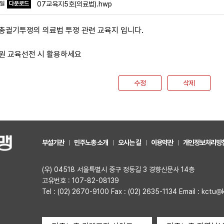
파일
다운로드
07교육지5호(의료법).hwp
 총궐기투쟁의 의료법 투쟁 관련 교육지 입니다.
원 교육선전 시 활용하세요
수정
삭제
부설기관
민주노총 소개
오시는 길
이용약관
개인정보처리방
(우) 04518 서울특별시 중구 정동길 3 경향신문사 14층
고유번호 : 107-82-08139
Tel : (02) 2670-9100 Fax : (02) 2635-1134 Email : kctu@