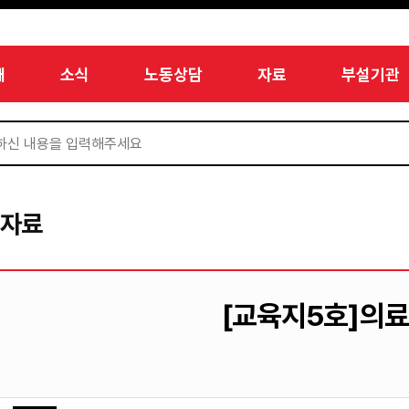
개
소식
노동상담
자료
부설기관
서자료
[교육지5호]의료