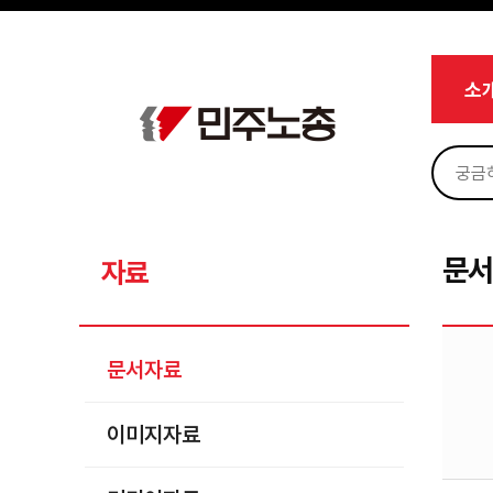
메뉴 건너뛰기
로그인
회원가입
Sketchbook5, 스케치북5
마이페이지
소개
소
<
소식
노동상담
Sketchbook5, 스케치북5
자료
문서자료
문
자료
이미지자료
미디어자료
문서자료
카드뉴스
이미지자료
부설기관
업무