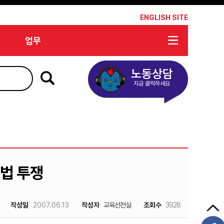
*
ENGLISH SITE
업무
노동상담
지금 클릭하세요
법 투쟁
작성일
2007.06.13
작성자
교육선전실
조회수
3928