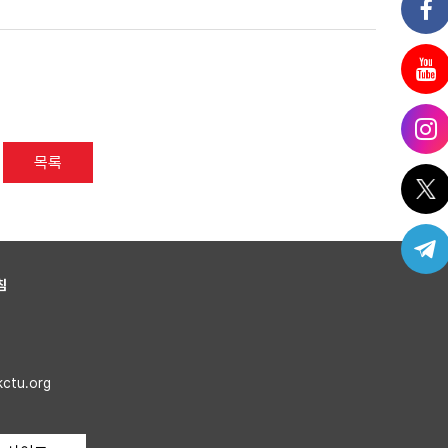
목록
침
kctu.org