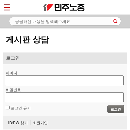
*
마이페이지
소개
<
소식
게시판 상담
노동상담
- 게시판 상담
로그인
- 권리찾기수첩 검색
아이디
- 바로보기
- 찾아보기
비밀번호
- 노동조합 가입 안내
로그인 유지
로그인
- 전국 노동상담소 안내
ID/PW 찾기
회원가입
자료