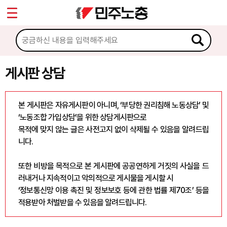
*
Sketchbook5, 스케치북5
마이페이지
소개
<
소식
게시판 상담
Sketchbook5, 스케치북5
노동상담
본 게시판은 자유게시판이 아니며, ‘부당한 권리침해 노동상담’ 및
‘노동조합 가입상담’을 위한 상담게시판으로
게시판 상담
목적에 맞지 않는 글은 사전고지 없이 삭제될 수 있음을 알려드립
니다.
권리찾기수첩 검색
바로보기
또한 비방을 목적으로 본 게시판에 공공연하게 거짓의 사실을 드
찾아보기
러내거나 지속적이고 악의적으로 게시물을 게시할 시
‘정보통신망 이용 촉진 및 정보보호 등에 관한 법률 제70조’ 등을
노동조합 가입 안내
적용받아 처벌받을 수 있음을 알려드립니다.
전국 노동상담소 안내