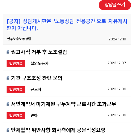
상담글 쓰기
자료
[공지] 상담게시판은 '노동상담 전용공간'으로 자유게시
부설기관
판이 아닙니다.
민주노총노동상담
2024.12.10
업무
권고사직 거부 후 노조설립
철의노동자
2023.12.07
답변완료
기관 구조조정 관련 문의
근로자
2023.12.06
답변완료
서면계약서 미기재된 구두계약 근로시간 초과근무
민하
2023.12.06
답변완료
단체협약 위반사항 회사측에게 공문작성요령