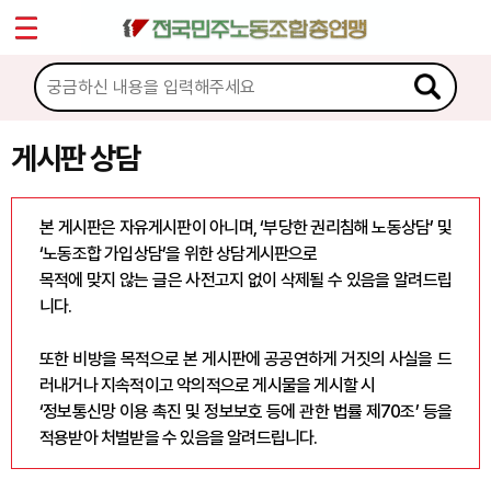
*
Sketchbook5, 스케치북5
마이페이지
소개
<
소식
게시판 상담
Sketchbook5, 스케치북5
노동상담
본 게시판은 자유게시판이 아니며, ‘부당한 권리침해 노동상담’ 및
‘노동조합 가입상담’을 위한 상담게시판으로
게시판 상담
목적에 맞지 않는 글은 사전고지 없이 삭제될 수 있음을 알려드립
니다.
권리찾기수첩 검색
바로보기
또한 비방을 목적으로 본 게시판에 공공연하게 거짓의 사실을 드
찾아보기
러내거나 지속적이고 악의적으로 게시물을 게시할 시
‘정보통신망 이용 촉진 및 정보보호 등에 관한 법률 제70조’ 등을
노동조합 가입 안내
적용받아 처벌받을 수 있음을 알려드립니다.
전국 노동상담소 안내