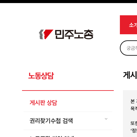
메뉴 건너뛰기
로그인
회원가입
Sketchbook5, 스케치북5
마이페이지
소개
소
<
소식
노동상담
Sketchbook5, 스케치북5
게시판 상담
권리찾기수첩 검색
게시
노동상담
바로보기
찾아보기
본
게시판 상담
노동조합 가입 안내
목
전국 노동상담소 안내
권리찾기수첩 검색
또
자료
‘