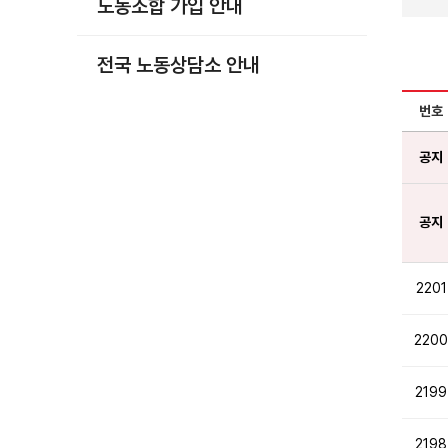
노동조합 가입 안내
부설기관
업무
전국 노동상담소 안내
번호
공지
공지
2201
2200
2199
2198