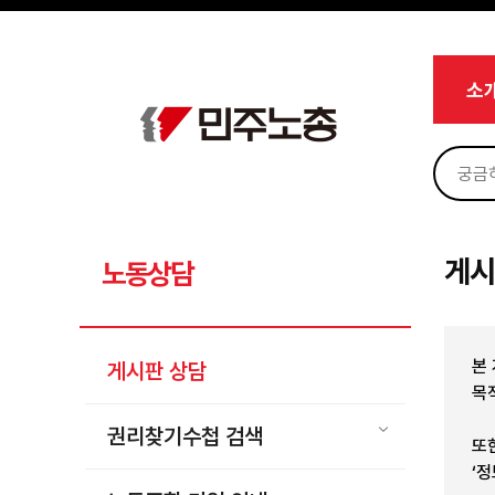
메뉴 건너뛰기
로그인
회원가입
Sketchbook5, 스케치북5
마이페이지
소개
소
<
소식
노동상담
Sketchbook5, 스케치북5
게시판 상담
권리찾기수첩 검색
게시
노동상담
바로보기
찾아보기
본
게시판 상담
노동조합 가입 안내
목
전국 노동상담소 안내
권리찾기수첩 검색
또
자료
‘