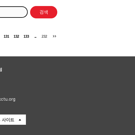
검색
131
132
133
...
232
침
kctu.org
 사이트