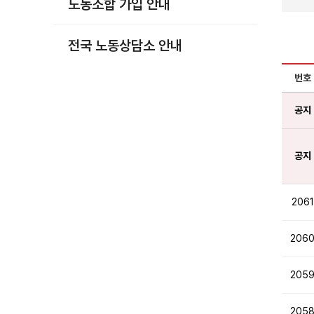
노동조합 가입 안내
부설기관
업무
전국 노동상담소 안내
번호
공지
공지
2061
206
205
205