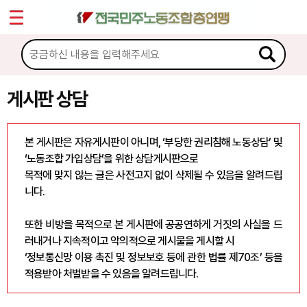
*
Sketchbook5, 스케치북5
마이페이지
소개
<
소식
게시판 상담
Sketchbook5, 스케치북5
노동상담
본 게시판은 자유게시판이 아니며, ‘부당한 권리침해 노동상담’ 및
‘노동조합 가입상담’을 위한 상담게시판으로
게시판 상담
목적에 맞지 않는 글은 사전고지 없이 삭제될 수 있음을 알려드립
니다.
권리찾기수첩 검색
바로보기
또한 비방을 목적으로 본 게시판에 공공연하게 거짓의 사실을 드
찾아보기
러내거나 지속적이고 악의적으로 게시물을 게시할 시
‘정보통신망 이용 촉진 및 정보보호 등에 관한 법률 제70조’ 등을
노동조합 가입 안내
적용받아 처벌받을 수 있음을 알려드립니다.
전국 노동상담소 안내