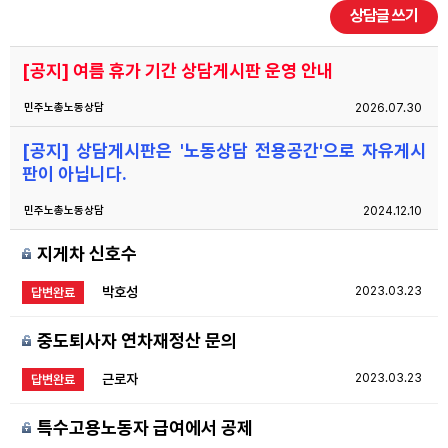
상담글 쓰기
자료
[공지] 여름 휴가 기간 상담게시판 운영 안내
부설기관
민주노총노동상담
2026.07.30
[공지] 상담게시판은 '노동상담 전용공간'으로 자유게시
업무
판이 아닙니다.
민주노총노동상담
2024.12.10
지게차 신호수
박호성
2023.03.23
답변완료
중도퇴사자 연차재정산 문의
근로자
2023.03.23
답변완료
특수고용노동자 급여에서 공제