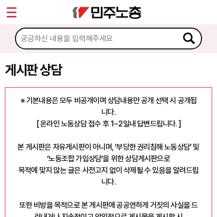
*
마이페이지
소개
<
소식
게시판 상담
노동상담
※ 기본내용은 모두 비공개이며 상담내용만 공개 선택 시 공개됩
니다.
게시판 상담
[ 온라인 노동상담 접수 후 1~2일내 답변드립니다. ]
권리찾기수첩 검색
본 게시판은 자유게시판이 아니며, ‘부당한 권리침해 노동상담’ 및
바로보기
‘노동조합 가입상담’을 위한 상담게시판으로
찾아보기
목적에 맞지 않는 글은 사전고지 없이 삭제될 수 있음을 알려드립
니다.
노동조합 가입 안내
또한 비방을 목적으로 본 게시판에 공공연하게 거짓의 사실을 드
전국 노동상담소 안내
러내거나 지속적이고 악의적으로 게시물을 게시할 시