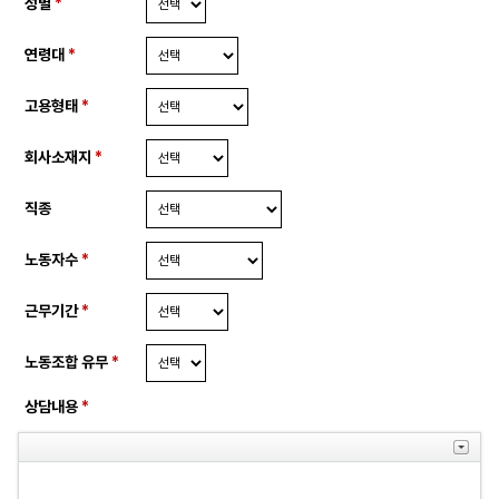
성별
*
연령대
*
고용형태
*
회사소재지
*
직종
노동자수
*
근무기간
*
노동조합 유무
*
상담내용
*