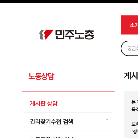
메뉴 건너뛰기
로그인
회원가입
Sketchbook5, 스케치북5
마이페이지
소개
소
<
소식
노동상담
Sketchbook5, 스케치북5
게시판 상담
권리찾기수첩 검색
게시
노동상담
바로보기
찾아보기
본
게시판 상담
노동조합 가입 안내
목
전국 노동상담소 안내
권리찾기수첩 검색
또
자료
‘