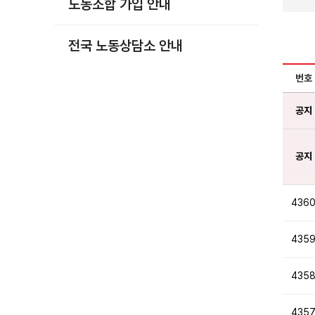
노동조합 가입 안내
부설기관
업무
전국 노동상담소 안내
번호
공지
공지
436
435
435
435