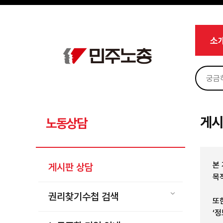
메뉴 건너뛰기
로그인
회원가입
Sketchbook5, 스케치북5
마이페이지
소개
소
<
소식
노동상담
Sketchbook5, 스케치북5
게시판 상담
권리찾기수첩 검색
게시
노동상담
바로보기
찾아보기
본
게시판 상담
노동조합 가입 안내
목
전국 노동상담소 안내
권리찾기수첩 검색
또
자료
‘