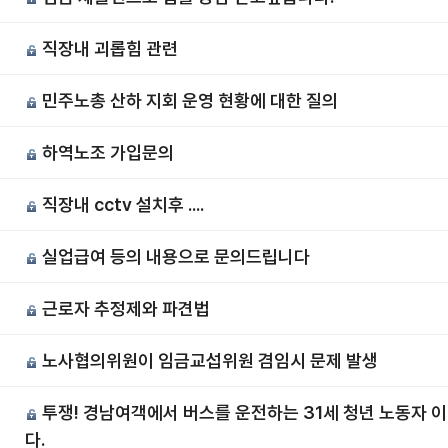
직장내 괴롭힘 관련
6
민주노총 산하 지회 운영 현황에 대한 질의
5
하역노조 가입문의
4
직장내 cctv 설치후 ....
3
실업급여 등의 내용으로 문의드립니다
2
근로자 추정제와 파견법
노사협의위원이 임금교섭위원 겸임시 문제 발생
0
투쟁! 경남여객에서 버스를 운전하는 31세 청년 노동자 
9
다.