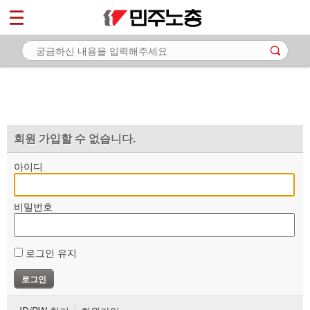
*
마이페이지
소개
<
소식
노동상담
자료
회원 가입할 수 없습니다.
부설기관
아이디
업무
비밀번호
로그인 유지