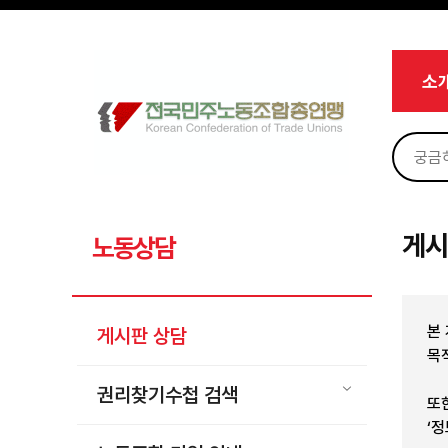
메뉴 건너뛰기
로그인
회원가입
Sketchbook5, 스케치북5
마이페이지
소개
소
<
소식
노동상담
Sketchbook5, 스케치북5
게시판 상담
권리찾기수첩 검색
게시
노동상담
바로보기
찾아보기
본
게시판 상담
노동조합 가입 안내
목
전국 노동상담소 안내
권리찾기수첩 검색
또
자료
‘