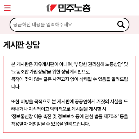
*
Sketchbook5, 스케치북5
마이페이지
소개
<
소식
게시판 상담
Sketchbook5, 스케치북5
노동상담
본 게시판은 자유게시판이 아니며, ‘부당한 권리침해 노동상담’ 및
‘노동조합 가입상담’을 위한 상담게시판으로
게시판 상담
목적에 맞지 않는 글은 사전고지 없이 삭제될 수 있음을 알려드립
니다.
권리찾기수첩 검색
바로보기
또한 비방을 목적으로 본 게시판에 공공연하게 거짓의 사실을 드
찾아보기
러내거나 지속적이고 악의적으로 게시물을 게시할 시
‘정보통신망 이용 촉진 및 정보보호 등에 관한 법률 제70조’ 등을
노동조합 가입 안내
적용받아 처벌받을 수 있음을 알려드립니다.
전국 노동상담소 안내