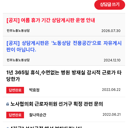
상담글 쓰기
자료
[공지] 여름 휴가 기간 상담게시판 운영 안내
부설기관
민주노총노동상담
2026.07.30
[공지] 상담게시판은 '노동상담 전용공간'으로 자유게시
업무
판이 아닙니다.
민주노총노동상담
2024.12.10
1년 365일 휴식,수면없는 병원 방재실 감시적 근로가 타
당한가
박효정
2022.06.22
답변완료
노사협의회 근로자위원 선거구 획정 관련 문의
찰나의순간
2022.06.21
답변완료