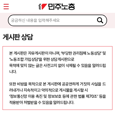
*
Sketchbook5, 스케치북5
마이페이지
소개
<
소식
게시판 상담
Sketchbook5, 스케치북5
노동상담
본 게시판은 자유게시판이 아니며, ‘부당한 권리침해 노동상담’ 및
‘노동조합 가입상담’을 위한 상담게시판으로
게시판 상담
목적에 맞지 않는 글은 사전고지 없이 삭제될 수 있음을 알려드립
니다.
권리찾기수첩 검색
바로보기
또한 비방을 목적으로 본 게시판에 공공연하게 거짓의 사실을 드
찾아보기
러내거나 지속적이고 악의적으로 게시물을 게시할 시
‘정보통신망 이용 촉진 및 정보보호 등에 관한 법률 제70조’ 등을
노동조합 가입 안내
적용받아 처벌받을 수 있음을 알려드립니다.
전국 노동상담소 안내