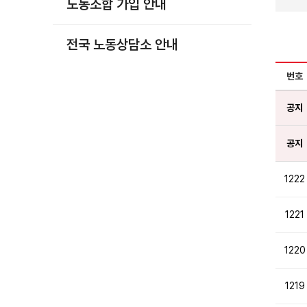
노동조합 가입 안내
부설기관
업무
전국 노동상담소 안내
번호
공지
공지
1222
1221
1220
1219