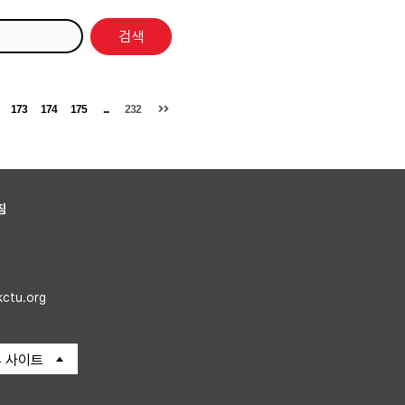
검색
173
174
175
...
232
침
kctu.org
 사이트