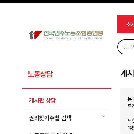
메뉴 건너뛰기
로그인
회원가입
Sketchbook5, 스케치북5
마이페이지
소개
소
<
소식
노동상담
Sketchbook5, 스케치북5
게시판 상담
권리찾기수첩 검색
게시
노동상담
바로보기
찾아보기
본
게시판 상담
노동조합 가입 안내
목
전국 노동상담소 안내
권리찾기수첩 검색
또
자료
‘