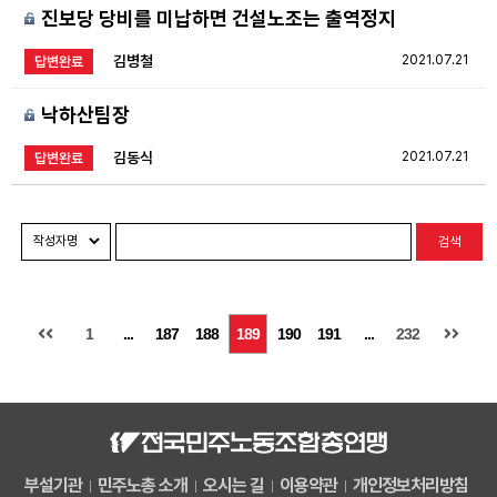
진보당 당비를 미납하면 건설노조는 출역정지
김병철
2021.07.21
답변완료
낙하산팀장
김동식
2021.07.21
답변완료
검색
1
...
187
188
189
190
191
...
232
부설기관
민주노총 소개
오시는 길
이용약관
개인정보처리방침