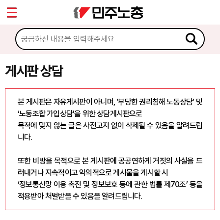
*
Sketchbook5, 스케치북5
마이페이지
소개
<
소식
게시판 상담
Sketchbook5, 스케치북5
노동상담
본 게시판은 자유게시판이 아니며, ‘부당한 권리침해 노동상담’ 및
‘노동조합 가입상담’을 위한 상담게시판으로
게시판 상담
목적에 맞지 않는 글은 사전고지 없이 삭제될 수 있음을 알려드립
니다.
권리찾기수첩 검색
바로보기
또한 비방을 목적으로 본 게시판에 공공연하게 거짓의 사실을 드
찾아보기
러내거나 지속적이고 악의적으로 게시물을 게시할 시
‘정보통신망 이용 촉진 및 정보보호 등에 관한 법률 제70조’ 등을
노동조합 가입 안내
적용받아 처벌받을 수 있음을 알려드립니다.
전국 노동상담소 안내