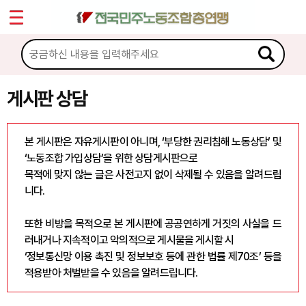
*
Sketchbook5, 스케치북5
마이페이지
소개
<
소식
게시판 상담
Sketchbook5, 스케치북5
노동상담
본 게시판은 자유게시판이 아니며, ‘부당한 권리침해 노동상담’ 및
‘노동조합 가입상담’을 위한 상담게시판으로
게시판 상담
목적에 맞지 않는 글은 사전고지 없이 삭제될 수 있음을 알려드립
니다.
권리찾기수첩 검색
바로보기
또한 비방을 목적으로 본 게시판에 공공연하게 거짓의 사실을 드
찾아보기
러내거나 지속적이고 악의적으로 게시물을 게시할 시
‘정보통신망 이용 촉진 및 정보보호 등에 관한 법률 제70조’ 등을
노동조합 가입 안내
적용받아 처벌받을 수 있음을 알려드립니다.
전국 노동상담소 안내