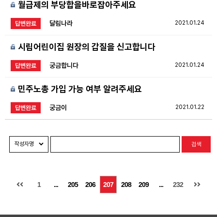
월급제의 부당합을바로잡아주세요
달림나라
2021.01.24
답변완료
시립어린이집 원장의 갑질을 신고합니다
궁금합니다
2021.01.24
답변완료
민주노총 가입 가능 여부 알려주세요
궁금이
2021.01.22
답변완료
검색
1
...
205
206
207
208
209
...
232