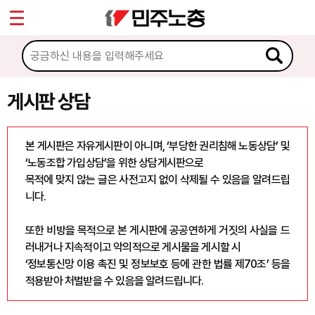
*
Sketchbook5, 스케치북5
마이페이지
소개
<
소식
게시판 상담
Sketchbook5, 스케치북5
노동상담
본 게시판은 자유게시판이 아니며, ‘부당한 권리침해 노동상담’ 및
‘노동조합 가입상담’을 위한 상담게시판으로
게시판 상담
목적에 맞지 않는 글은 사전고지 없이 삭제될 수 있음을 알려드립
니다.
권리찾기수첩 검색
바로보기
또한 비방을 목적으로 본 게시판에 공공연하게 거짓의 사실을 드
찾아보기
러내거나 지속적이고 악의적으로 게시물을 게시할 시
‘정보통신망 이용 촉진 및 정보보호 등에 관한 법률 제70조’ 등을
노동조합 가입 안내
적용받아 처벌받을 수 있음을 알려드립니다.
전국 노동상담소 안내