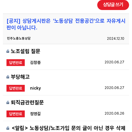
상담글 쓰기
자료
[공지] 상담게시판은 '노동상담 전용공간'으로 자유게시
부설기관
판이 아닙니다.
민주노총노동상담
2024.12.10
업무
노조설립 질문
김창중
2020.06.27
답변완료
부당해고
nicky
2020.06.27
답변완료
퇴직금관련질문
정영길
2020.06.26
답변완료
<알림> 노동상담/노조가입 문의 글이 아닌 경우 삭제