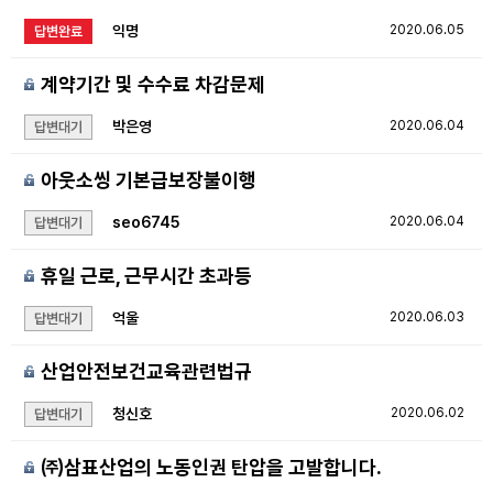
익명
2020.06.05
답변완료
계약기간 및 수수료 차감문제
박은영
2020.06.04
답변대기
아웃소씽 기본급보장불이행
seo6745
2020.06.04
답변대기
휴일 근로, 근무시간 초과등
억울
2020.06.03
답변대기
산업안전보건교육관련법규
청신호
2020.06.02
답변대기
㈜삼표산업의 노동인권 탄압을 고발합니다.