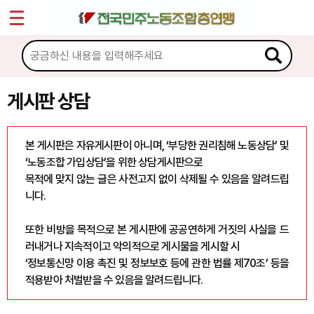
*
Sketchbook5, 스케치북5
마이페이지
소개
<
소식
게시판 상담
Sketchbook5, 스케치북5
노동상담
본 게시판은 자유게시판이 아니며, ‘부당한 권리침해 노동상담’ 및
‘노동조합 가입상담’을 위한 상담게시판으로
게시판 상담
목적에 맞지 않는 글은 사전고지 없이 삭제될 수 있음을 알려드립
니다.
권리찾기수첩 검색
바로보기
또한 비방을 목적으로 본 게시판에 공공연하게 거짓의 사실을 드
찾아보기
러내거나 지속적이고 악의적으로 게시물을 게시할 시
‘정보통신망 이용 촉진 및 정보보호 등에 관한 법률 제70조’ 등을
노동조합 가입 안내
적용받아 처벌받을 수 있음을 알려드립니다.
전국 노동상담소 안내