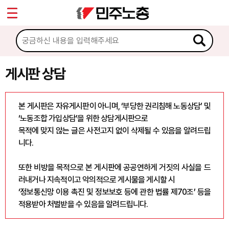
*
Sketchbook5, 스케치북5
마이페이지
소개
<
소식
게시판 상담
Sketchbook5, 스케치북5
노동상담
본 게시판은 자유게시판이 아니며, ‘부당한 권리침해 노동상담’ 및
‘노동조합 가입상담’을 위한 상담게시판으로
게시판 상담
목적에 맞지 않는 글은 사전고지 없이 삭제될 수 있음을 알려드립
니다.
권리찾기수첩 검색
바로보기
또한 비방을 목적으로 본 게시판에 공공연하게 거짓의 사실을 드
찾아보기
러내거나 지속적이고 악의적으로 게시물을 게시할 시
‘정보통신망 이용 촉진 및 정보보호 등에 관한 법률 제70조’ 등을
노동조합 가입 안내
적용받아 처벌받을 수 있음을 알려드립니다.
전국 노동상담소 안내