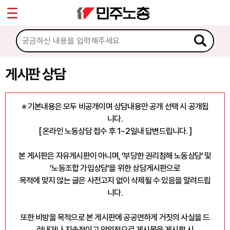
*
마이페이지
소개
<
소식
게시판 상담
노동상담
※ 기본내용은 모두 비공개이며 상담내용만 공개 선택 시 공개됩
니다.
게시판 상담
[ 온라인 노동상담 접수 후 1~2일내 답변드립니다. ]
권리찾기수첩 검색
본 게시판은 자유게시판이 아니며, ‘부당한 권리침해 노동상담’ 및
바로보기
‘노동조합 가입상담’을 위한 상담게시판으로
찾아보기
목적에 맞지 않는 글은 사전고지 없이 삭제될 수 있음을 알려드립
니다.
노동조합 가입 안내
또한 비방을 목적으로 본 게시판에 공공연하게 거짓의 사실을 드
전국 노동상담소 안내
러내거나 지속적이고 악의적으로 게시물을 게시할 시