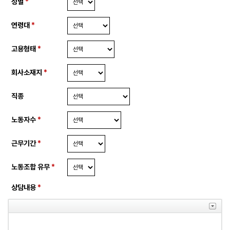
성별
*
연령대
*
고용형태
*
회사소재지
*
직종
노동자수
*
근무기간
*
노동조합 유무
*
상담내용
*