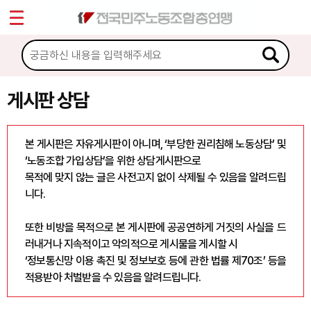
*
Sketchbook5, 스케치북5
마이페이지
소개
<
소식
게시판 상담
Sketchbook5, 스케치북5
노동상담
본 게시판은 자유게시판이 아니며, ‘부당한 권리침해 노동상담’ 및
‘노동조합 가입상담’을 위한 상담게시판으로
게시판 상담
목적에 맞지 않는 글은 사전고지 없이 삭제될 수 있음을 알려드립
니다.
권리찾기수첩 검색
바로보기
또한 비방을 목적으로 본 게시판에 공공연하게 거짓의 사실을 드
찾아보기
러내거나 지속적이고 악의적으로 게시물을 게시할 시
‘정보통신망 이용 촉진 및 정보보호 등에 관한 법률 제70조’ 등을
노동조합 가입 안내
적용받아 처벌받을 수 있음을 알려드립니다.
전국 노동상담소 안내