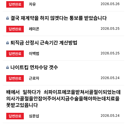
자유
2026.05.26
답변완료
결국 재계약을 하지 않겟다는 통보를 받았습니다
레미콘
2026.05.25
답변완료
퇴직금 산정시 근속기간 계산방법
이백범
2026.05.25
답변완료
나이트킵 연차수당 갯수
근로자
2026.05.24
답변완료
배에서 일하다가 쇠파이프에코을받쳐서골절이되었는데
의사가골절을안잡어주어서지금수술을해야하는데치료을
못받고있읍니다
심문섭
2026.05.24
답변완료