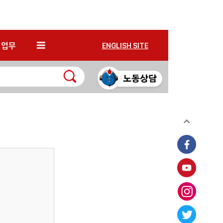
*
업무
ENGLISH SITE