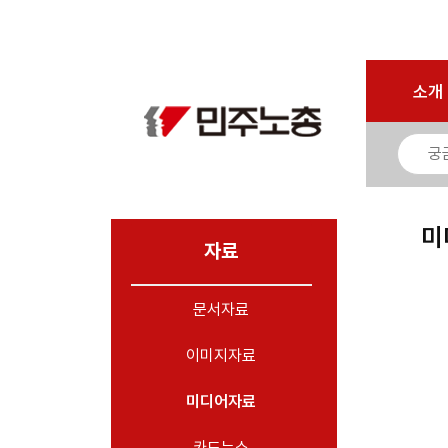
로그인
회원가입
마이페이지
소개
<
소개
소식
노동상담
자료
미
- 문서자료
자료
- 이미지자료
문서자료
- 미디어자료
- 카드뉴스
이미지자료
부설기관
미디어자료
업무
카드뉴스