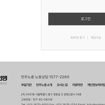
로그인
ID/PW 찾기
|
회원가입
민주노총 노동상담 1577-2260
부설기관
민주노총 소개
오시는 길
이용약관
개인정보처리
(우) 04518 서울특별시 중구 정동길 3 경향신문사 14층
고유번호 : 107-82-08139
Tel : (02) 2670-9100 Fax : (02) 2635-1134 Email : kctu@nodon