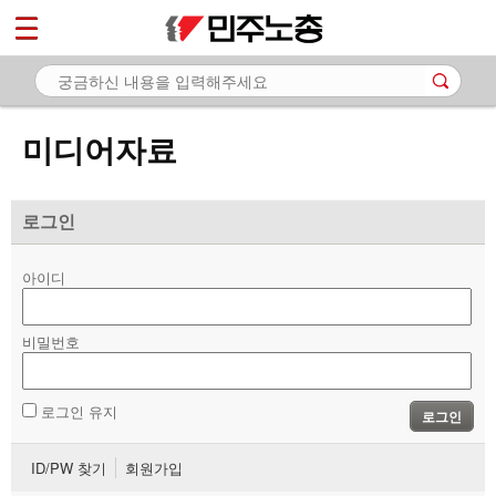
*
마이페이지
소개
<
소식
미디어자료
노동상담
자료
로그인
- 문서자료
아이디
- 이미지자료
비밀번호
- 미디어자료
- 카드뉴스
로그인 유지
로그인
부설기관
ID/PW 찾기
회원가입
업무