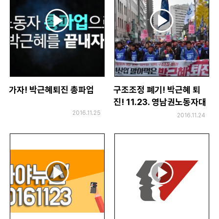
가자! 박근혜퇴진 총파업
구조조정 폐기! 박근혜 퇴
진! 11.23. 영남권노동자대
회 영상
2016.11.25
2016.11.24