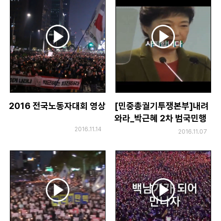
2016 전국노동자대회 영상
[민중총궐기투쟁본부]내려
와라_박근혜 2차 범국민행
동 대회 상영 영상
2016.11.14
2016.11.07