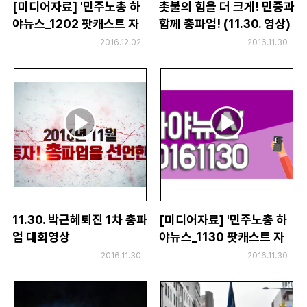
[미디어자료] '민주노총 하
촛불의 힘을 더 크게! 민중과
야뉴스_1202 팟캐스트 자
함께 총파업! (11.30. 영상)
료(CBS 정관용입니다. 남
2016.12.02
2016.11.30
정수 퇴진행동 대변인 출언)
11.30. 박근혜퇴진 1차 총파
[미디어자료] '민주노총 하
업 대회영상
야뉴스_1130 팟캐스트 자
료
2016.11.30
2016.11.30