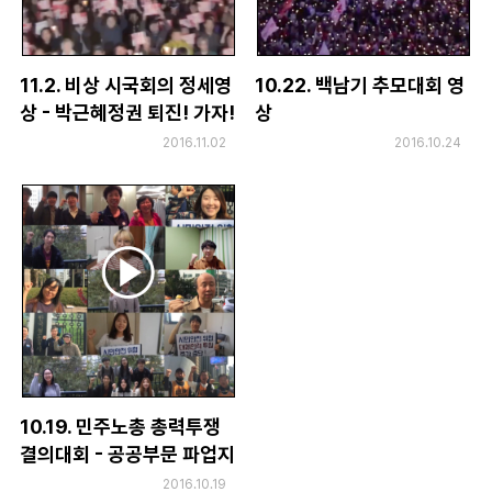
11.2. 비상 시국회의 정세영
10.22. 백남기 추모대회 영
상 - 박근혜정권 퇴진! 가자!
상
11.12. 민중총궐기!
2016.11.02
2016.10.24
10.19. 민주노총 총력투쟁
결의대회 - 공공부문 파업지
지 영상
2016.10.19