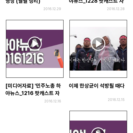
영상 (월별 정리)
야뉴스_1228 팟캐스트 자
부설기관
료
2016.12.29
2016.12.28
업무
[미디어자료] '민주노총 하
이제 한상균이 석방될 때다
야뉴스_1216 팟캐스트 자
료
2016.12.15
2016.12.16