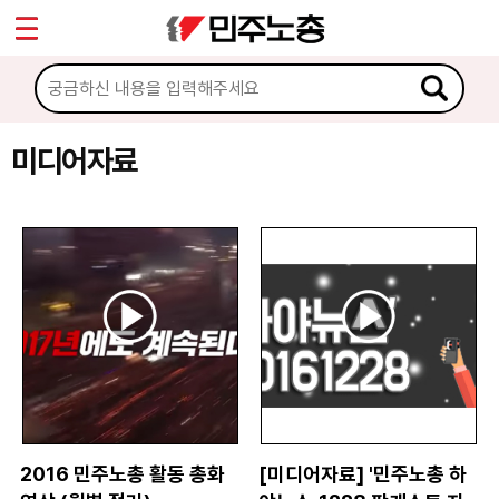
*
Sketchbook5, 스케치북5
마이페이지
소개
<
소식
미디어자료
Sketchbook5, 스케치북5
노동상담
자료
문서자료
이미지자료
미디어자료
카드뉴스
2016 민주노총 활동 총화
[미디어자료] '민주노총 하