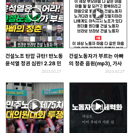
건설노조 탄압 규탄! 반노동
건설노동자가 부르는 아빠
윤석열 정권 심판! 2.28 민
의 청춘 음원(mp3), 가사
주노총 결의대회 뮤직비디
2023.02.27
2023.02.27
오, 가사집