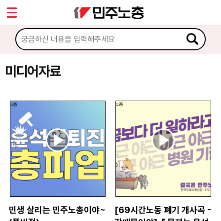
*
Sketchbook5, 스케치북5
마이페이지
소개
<
소식
미디어자료
Sketchbook5, 스케치북5
노동상담
자료
문서자료
이미지자료
미디어자료
카드뉴스
민생 살리는 민주노총이야~
[69시간노동 폐기 개사곡 -