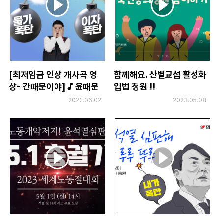
[최저임금 인상 개사곡 영
함께해요. 산별교섭 활성화
상- 간때문이야] ♪ 윤때문
입법 청원 !!
이야~ 최저임금 인상해~
2023.06.02
2023.05.08