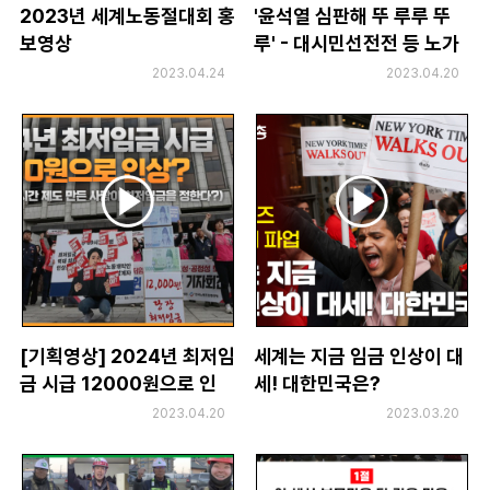
2023년 세계노동절대회 홍
'윤석열 심판해 뚜 루루 뚜
보영상
루' - 대시민선전전 등 노가
바 음원 배포
2023.04.24
2023.04.20
[기획영상] 2024년 최저임
세계는 지금 임금 인상이 대
금 시급 12000원으로 인
세! 대한민국은?
상? (feat. 주69시간 제도
2023.04.20
2023.03.20
만든 사람이 최저임금을 정
한다?)