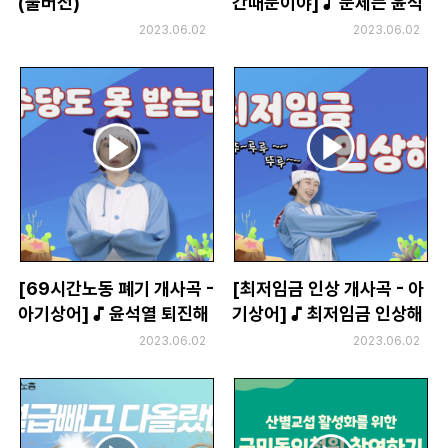
(풀버전)
간때문이야] ♪ 문제는 윤석
부설기관
열이야~ 방법은 총파업이야
2023.06.02
2023.06.02
~
업무
[69시간노동 폐기 개사곡 -
[최저임금 인상 개사곡 - 아
아기상어] ♪ 윤석열 퇴진해
기상어] ♪ 최저임금 인상해
~뚜루뚜루뚜
~ 뚜 루루 뚜루~
2023.06.02
2023.06.02