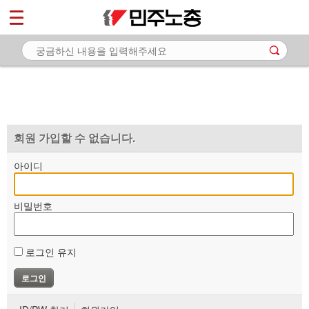
*
마이페이지
소개
<
소식
노동상담
자료
회원 가입할 수 없습니다.
부설기관
아이디
업무
비밀번호
로그인 유지