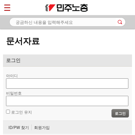
*
마이페이지
소개
<
소식
문서자료
노동상담
자료
로그인
- 문서자료
아이디
- 이미지자료
비밀번호
- 미디어자료
- 카드뉴스
로그인 유지
로그인
부설기관
ID/PW 찾기
회원가입
업무