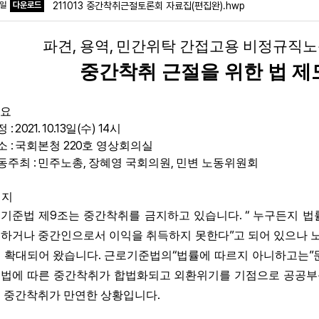
파일
다운로드
211013 중간착취근절토론회 자료집(편집완).hwp
,
,
파견
용역
민간위탁 간접고용 비정규직노
중간착취 근절을 위한 법 제
요
: 2021. 10.13
(
) 14
정
일
수
시
:
220
소
국회본청
호 영상회의실
:
,
,
동주최
민주노총
장혜영 국회의원
민변 노동위원회
취지
9
. “
기준법 제
조는 중간착취를 금지하고 있습니다
누구든지 법
”
하거나 중간인으로서 이익을 취득하지 못한다
고 되어 있으나
.
“
”
 확대되어 왔습니다
근로기준법의
법률에 따르지 아니하고는
법에 따른 중간착취가 합법화되고 외환위기를 기점으로 공공
.
 중간착취가 만연한 상황입니다