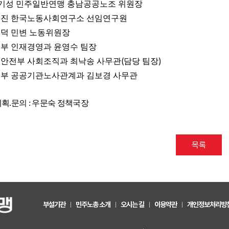
기성 민주일반연맹 충남공공노조 위원장
진 한국노동사회연구소 선임연구원
덕 민변 노동위원장
부 인재경영과 윤영수 팀장
(
)
안전부 사회조직과 최낙송 사무관
담당 팀장
부 공공기관노사관계과 김보경 사무관
기획.문의 : 우문숙 정책국장
목록
부설기관
민주노총 소개
오시는 길
이용약관
개인정보처리방