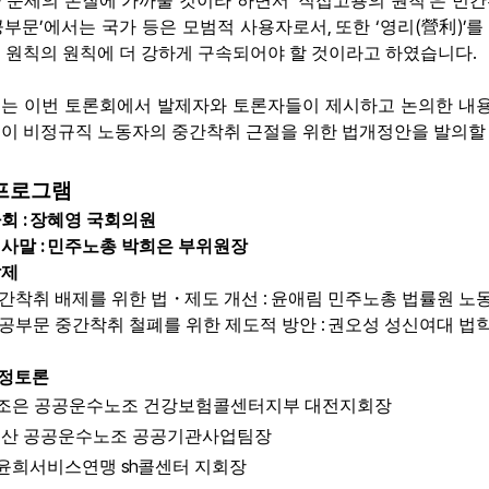
‘
’
 문제의 본질에 가까울 것이라 하면서
직접고용의 원칙
은 민
’
,
‘
(
)’
공부문
에서는 국가 등은 모범적 사용자로서
또한
영리
營利
를
.
 원칙의 원칙에 더 강하게 구속되어야 할 것이라고 하였습니다
는 이번 토론회에서 발제자와 토론자들이 제시하고 논의한 내용
이 비정규직 노동자의 중간착취 근절을 위한 법개정안을 발의할
프로그램
:
사회
장혜영 국회의원
:
인사말
민주노총 박희은 부위원장
발제
:
간착취 배제를 위한 법
・
제도 개선
윤애림 민주노총 법률원 노
:
공부문 중간착취 철폐를 위한 제도적 방안
권오성 성신여대 법
정토론
조은 공공운수노조 건강보험콜센터지부 대전지회장
산 공공운수노조 공공기관사업팀장
sh
윤희서비스연맹
콜센터 지회장