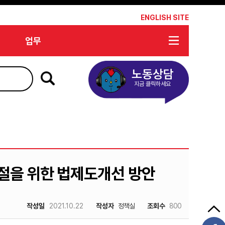
*
ENGLISH SITE
업무
노동상담
지금 클릭하세요
절을 위한 법제도개선 방안
작성일
2021.10.22
작성자
정책실
조회수
800