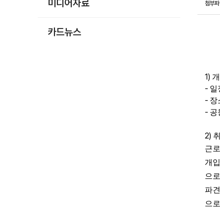
미디어자료
첨부
카드뉴스
1)
개
-
일
-
장
-
공
2)
근로
개입
으로
파견
으로