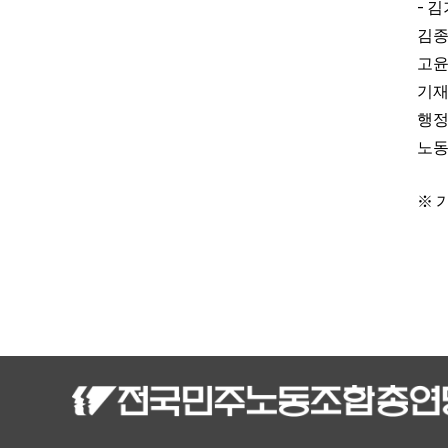
-
김
김종
고윤
기재
행정
노동
※ 