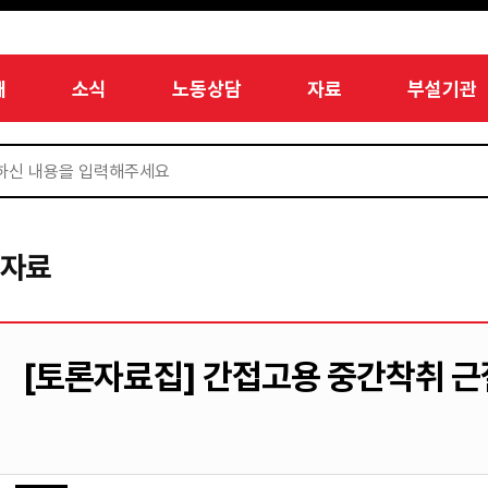
개
소식
노동상담
자료
부설기관
서자료
[토론자료집] 간접고용 중간착취 근