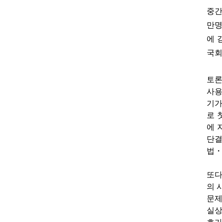
중간
만
에 
국
토론
사용
기가
로 
에 
단
법
또다
의 
문제
실상