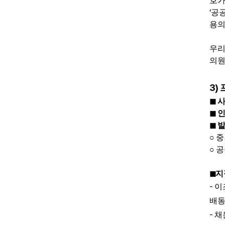
호가
‘
공
용의
우리
의원
3)
◼
◼
◼
○
중
○
공
◼
지
-
이
배동
-
채