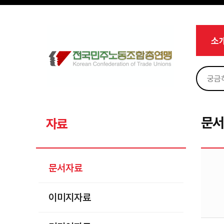
메뉴 건너뛰기
로그인
회원가입
Sketchbook5, 스케치북5
마이페이지
소개
소
<
소식
노동상담
Sketchbook5, 스케치북5
자료
문서자료
문
자료
이미지자료
미디어자료
문서자료
카드뉴스
이미지자료
부설기관
업무