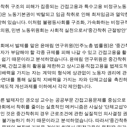
착취 구조의 피해가 집중되는 간접고용과 특수고용 비정규노
)
명
은 노동기본권이 박탈되고 임금 착취로 인해 최저임금과 열악한
.
,
갇혀 있습니다
이처럼 불평등사회를 구조화
가속화하는 비정규
,
‘
회의원
민변 노동위원회는 사회적 실천으로서
중간착취 근절방안
(
)
‘
회에서 발제를 맡은 윤애림 연구위원
민주노총 법률원
은
중간
자가 부담해야 할 각종 규제를 피해 나갈 수 있고 간접고용을 
.
 쉽기 때문이라고 분석하였습니다
윤애림 연구위원은 중간착취
,
·
첫째
간접고용의 활용을 제한하고 상시고용
직접고용을 법제도적
지배력을 가지는 자는 계약의 형식에 상관없이 노동자 권리에 관
·
결
연대를 통해 실질적 지배력을 가지는 자와 단체교섭을 촉진
.
・
제도적 개선과제를 이하에서 각각 제안합니다
른 발제자인 권오성 교수는 공공부문 간접고용문제를 중심으로
‘
’
사회에서 착취를 줄이는 실효적인 메커니즘은 사실상
단체교섭
인 것은 중간착취의 경우 근로조건에 관한 실질적인 의사결정 
.
‘
 불가능하기 하기 때문이라고 분석하였습니다
따라서
중간착취