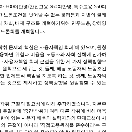
600
(
350
,
250
동자
여만명
간접고용
여만명
특수고용
여
 노동조건을 벗어날 수 없는 불평등과 차별의 굴레
,
,
직 차별
배제 구조를 개혁하기위해 민주노총
장혜영
’
.
토론회를 개최합니다
’
,
착취 문제의 핵심은 사용자책임 회피
에 있으며
원청
활용하면 위험과 비용을 노동자와 사회 전체에 전가하
・
사용자책임 회피 근절을 위한 세 가지 정책방향으
,
,
 원칙으로 세우는 것
둘째
해당 노동자의 노동조건
,
,
한 법제도적 책임을 지도록 하는 것
셋째
노동자의
하는 것으로 제시하고 정책방향을 뒷받침할 수 있는
.
 착취 근절의 필요성에 대해 주장하였습니다
자본주
‘
’
이 유일한데
중간
착취가 여타 다른 착취에 비해 더욱
권한이 있는 사용자 배후의 실력자와의 단체교섭이 사
’
‘
’
의 근절
이 아니라
직접고용원칙을 준수하라
는 구